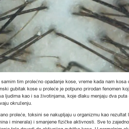
o i samim tim prolećno opadanje kose, vreme kada nam kosa 
nski gubitak kose u proleće je potpuno prirodan fenomen ko
i sa ljudima kao i sa životinjama, koje dlaku menjaju dva puta 
vaju okruženju.
ano proleće, toksini se nakupljaju u organizmu kao rezultat 
ina i minerala) i smanjene fizičke aktivnosti. Sve to zajedn