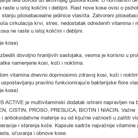
anja tela dovodi do aktivnijeg gubitka kose. U normalnim ok
 raste u istoj količini i debljini. Rast nove kose ovisi o psih
i stanju pilosebacealne jedinice vlasišta. Zatvoreni pilosebace
oša cirkulacija krvi, stres, nedostatak određenih vitamina i 
osa ne raste u istoj količini i debljini.
je kose)
zbedili dovoljno hranljivih sastojaka, veoma je korisno u pro
tke namenjene kosi, koži i noktima.
om vitamina dnevno doprinosimo zdravoj kosi, koži i nokti
spostavljanju pravilno funkcionirajuće bakterijske flore vlas
je kose)
ACTIVE je multivitaminski dodatak ishrani napravljen na b
LEN, CISTIN, PROSO, PRESLICA, BIOTIN I NIACIN. Važne
i antioksidativne materije su od ključne važnosti u zaštiti vla
racije i starenja kože. Kapsule sadrže najvažnije vitamine 
asta, očuvanja i obnove kose.