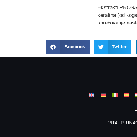
Ekstrakti PROSA 
keratina (od koga
sprečavanje nasta
Facebook
Twitter
P
VITAL PLUS 