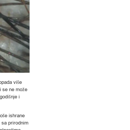
opada više
ji se ne može
godišnje i
loše ishrane
o sa prirodnim