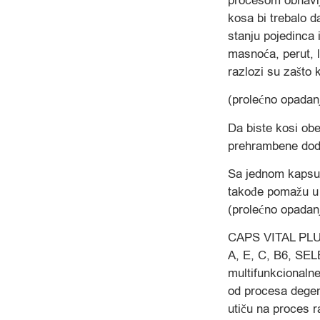
procesom obnavlj
kosa bi trebalo da
stanju pojedinca 
masnoća, perut, l
razlozi su zašto k
(prolećno opadan
Da biste kosi obe
prehrambene doda
Sa jednom kapsul
takođe pomažu u u
(prolećno opadan
CAPS VITAL PLUS 
A, E, C, B6, SE
multifunkcionalne 
od procesa degene
utiču na proces r