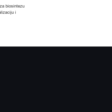
za biosintezu
izaciju i