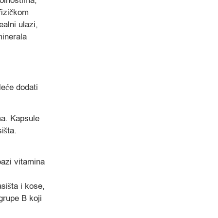
olnostima,
ofizičkom
alni ulazi,
minerala
leće dodati
ma. Kapsule
išta.
azi vitamina
sišta i kose,
grupe B koji