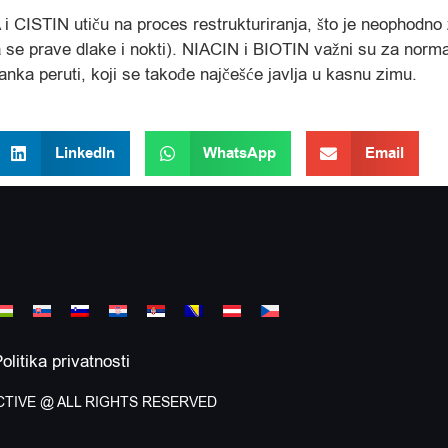
i CISTIN utiču na proces restrukturiranja, što je neophodno 
 se prave dlake i nokti). NIACIN i BIOTIN važni su za normal
nka peruti, koji se takođe najčešće javlja u kasnu zimu.
LinkedIn
WhatsApp
Email
olitika privatnosti
ACTIVE @ ALL RIGHTS RESERVED