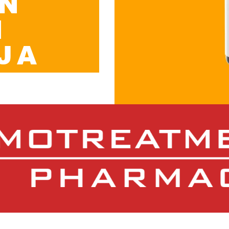
AN
N
JA