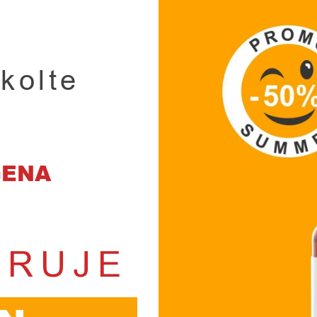
ekolte
GENA
IRUJE