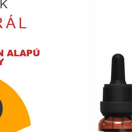
AK
RÁL
N ALAPÚ
Y