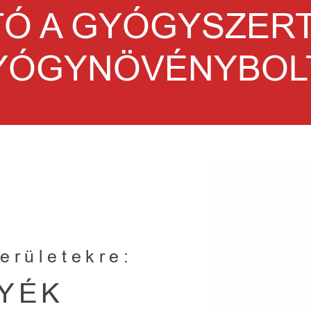
TÓ A GYÓGYSZER
YÓGYNÖVÉNYBOL
erületekre:
YÉK