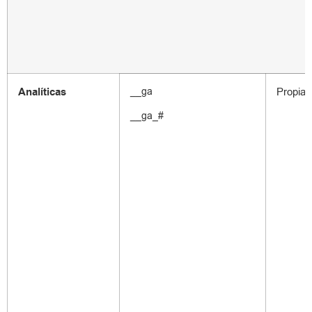
Analíticas
__ga
Propias
__ga_#