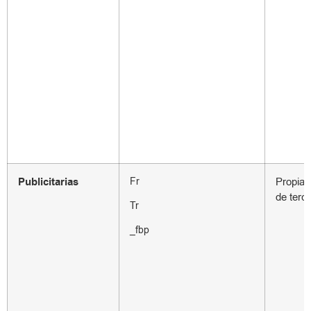
Publicitarias
Fr
Propias
de terc
Tr
_fbp