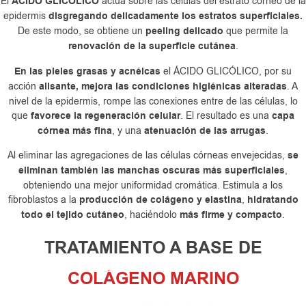
El
ÁCIDO GLICÓLICO
actúa sobre las células del estrato córneo de la
epidermis
disgregando delicadamente los estratos superficiales.
De este modo, se obtiene un
peeling delicado
que permite la
renovación de la superficie cutánea
.
En las pieles grasas y acnéicas
el ÁCIDO GLICÓLICO, por su
acción
alisante, mejora las condiciones higiénicas alteradas
. A
nivel de la epidermis, rompe las conexiones entre de las células, lo
que
favorece la regeneración celular
. El resultado es una
capa
córnea más fina
, y una
atenuación de las arrugas
.
Al eliminar las agregaciones de las células córneas envejecidas,
se
eliminan también las manchas oscuras más superficiales
,
obteniendo una mejor uniformidad cromática. Estimula a los
fibroblastos a la
producción de colágeno y elastina
,
hidratando
todo el tejido cutáneo
, haciéndolo
más firme y compacto
.
TRATAMIENTO A BASE DE
COLÁGENO MARINO